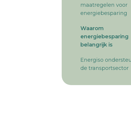
maatregelen voor
energiebesparing
Waarom
energiebesparing
belangrijk is
‍Energiso onderste
de transportsector