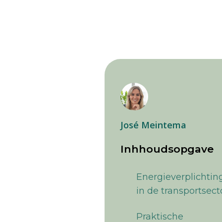
José Meintema
Inhhoudsopgave
Energieverplichtin
in de transportsect
Praktische