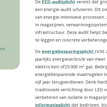
De
EED-auditplicht
vereist dat gr
een energie-audit uitvoeren. Dit 
van energie-intensieve processen, 
in magazijnen, verwarmingssystem
infrastructuur. Deze audit helpt be
te leggen en concrete verbetering
unt
De
energiebesparingsplicht
richt
jaarlijks energieverbruik van mee
elektriciteit of25.000 m³ gas. Bedr
energiebesparende maatregelen te
vijf jaar terugverdienen. Denk hier
traditionele verlichting door LED-v
verbeteren van isolatie in magazij
informatieplicht
dat bedrijven, b