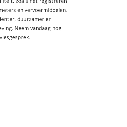
eit, zoals het registreren
meters en vervoermiddelen.
iënter, duurzamer en
geving. Neem vandaag nog
dviesgesprek.