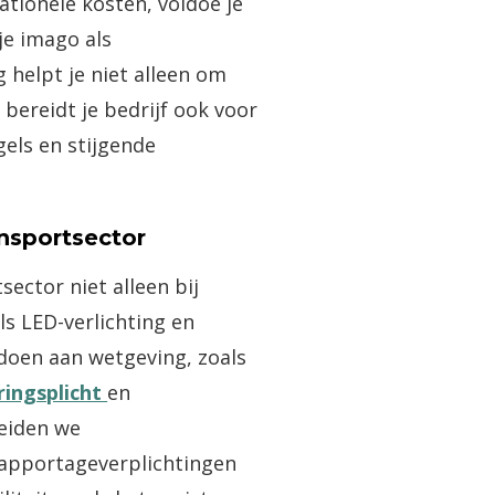
rationele kosten, voldoe je
 je imago als
 helpt je niet alleen om
bereidt je bedrijf ook voor
els en stijgende
nsportsector
ector niet alleen bij
ls LED-verlichting en
ldoen aan wetgeving, zoals
ringsplicht
en
leiden we
rapportageverplichtingen