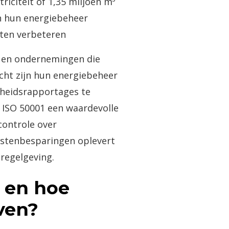
riciteit of 1,35 miljoen m³
n hun energiebeheer
en verbeteren​
s en ondernemingen die
icht zijn hun energiebeheer
heidsrapportages te
l ISO 50001 een waardevolle
controle over
ostenbesparingen oplevert
 regelgeving.
1 en hoe
ven?