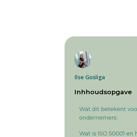
Ilse Gosliga
Inhhoudsopgave
Wat dit betekent voo
ondernemers:
Wat is ISO 50001 en 