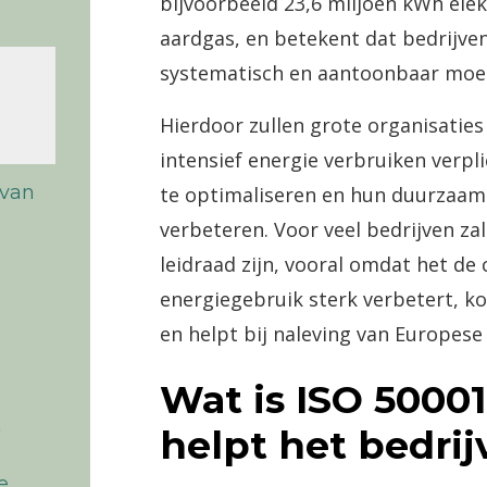
bijvoorbeeld 23,6 miljoen kWh elekt
aardgas, en betekent dat bedrijve
systematisch en aantoonbaar moet
Hierdoor zullen grote organisatie
intensief energie verbruiken verpl
 van
te optimaliseren en hun duurzaam
verbeteren. Voor veel bedrijven za
leidraad zijn, vooral omdat het de 
energiegebruik sterk verbetert, k
en helpt bij naleving van Europese
Wat is ISO 5000
n
helpt het bedrij
e