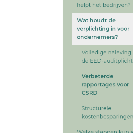
helpt het bedrijven?
Wat houdt de
verplichting in voor
ondernemers?
Volledige naleving
de EED-auditplicht
Verbeterde
rapportages voor
CSRD
Structurele
kostenbesparinge
Welke stappen kun j