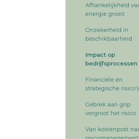
Afhankelijkheid va
energie groeit
Onzekerheid in
beschikbaarheid
Impact op
bedrijfsprocessen
Financiële en
strategische risico’
Gebrek aan grip
vergroot het risico
Van kostenpost na
risicomanagement