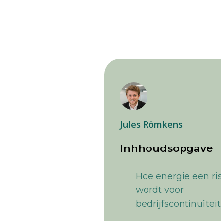
Jules Römkens
Inhhoudsopgave
Hoe energie een ri
wordt voor
bedrijfscontinuïteit